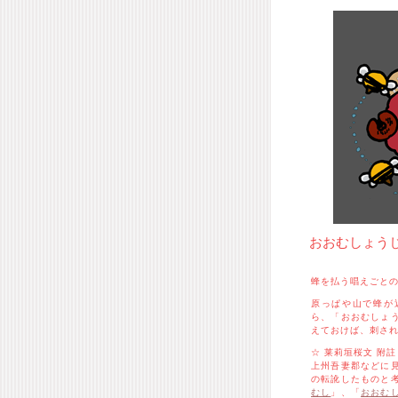
おおむしょう
蜂を払う唱えごと
原っぱや山で蜂が
ら、「おおむしょ
えておけば、刺さ
☆ 莱莉垣桜文 附註
上州吾妻郡などに
の転訛したものと
むし
」、「
おおむ