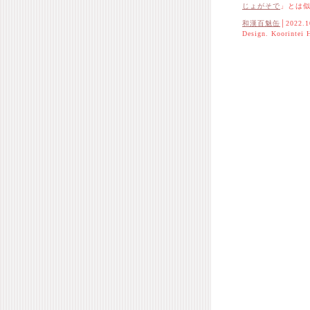
じょがそで
」とは
和漢百魅缶
│2022.1
Design. Koorintei 