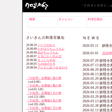
「クロヌシカガミ」
概要
ぎゃらりい
和漢百魅缶
ＮＥＷＳ
さいきんの和漢百魅缶
26.08.10
バイクのおと
2026.05.11 妖
26.08.09
たかはりちょうちん
26.08.08
あかちょうちん
2026.01.01
202
26.08.07
よるにかくれんぼ
26.08.06
まっくらやみ
2026.07.29 妖
26.08.05
ちのゆびさき
2026.07.13 妖
26.08.04
テレビにあつまるかげ
2026.06.29 妖
2026.06.13 妖
『大佐用』合冊版1 蠱の巻
2026.05.29 妖
（vol.0-60）
2026.05.13 妖
『大佐用』合冊版2 毒の巻
2026.04.29 妖
（vol.61-120）
2026.04.13 妖
『大佐用』合冊版3 大の巻
2026.03.29 妖
（vol.121-180）
『大佐用』合冊版4 佐の巻
2026.03.13 妖
（vol.181-240）
2026.02.28 妖
『大佐用』合冊版5 万の巻
2026.02.13 妖
（vol.241-300）