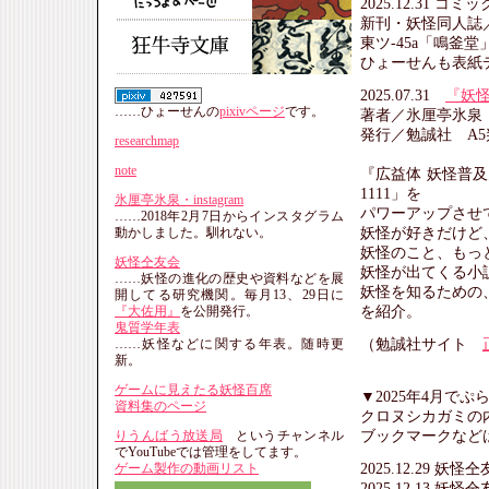
2025.12.31 コ
新刊・妖怪同人誌
東ツ-45a「鳴釜
ひょーせんも表紙
2025.07.31
『妖怪
……ひょーせんの
pixivページ
です。
著者／氷厘亭氷泉
発行／勉誠社 A5判
researchmap
note
『広益体 妖怪普
1111」を
氷厘亭氷泉・instagram
パワーアップさせ
……2018年2月7日からインスタグラム
妖怪が好きだけど
動かしました。馴れない。
妖怪のこと、もっ
妖怪仝友会
妖怪が出てくる小
……妖怪の進化の歴史や資料などを展
妖怪を知るための
開してる研究機関。毎月13、29日に
を紹介。
『大佐用』
を公開発行。
鬼質学年表
（勉誠社サイト
……妖怪などに関する年表。随時更
新。
ゲームに見えたる妖怪百席
▼2025年4月で
資料集のページ
クロヌシカガミの
ブックマークなど
りうんばう放送局
というチャンネル
でYouTubeでは管理をしてます。
2025.12.29 妖
ゲーム製作の動画リスト
2025.12.13 妖