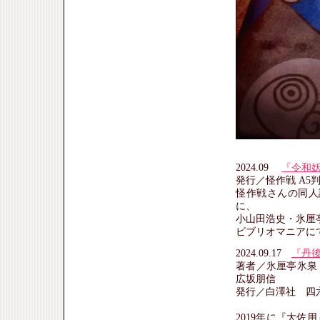
2024.09
『令和
発行／怪作戦 A5判
怪作戦さんの同人誌
に、
小山田浩史・氷厘
ビブリオマニアに
2024.09.17
『丹
著者／氷厘亭氷泉
広坂朋信
発行／白澤社 四六
2019年に『大