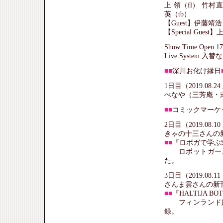
上 領（fl） 竹村直
英（tb）
【Guest】伊藤靖浩
【Special Gue
Show Time Open 
Live System 入
■■
深川お化け縁日
1日目（2019.08.
べなや（三芳庵・
■■
コミックマーケッ
2日目（2019.08.
きゃの十三さんの
■■
『ロボガで学ぶSH
ロボットガール
た。
3日目（2019.08.
さんま雲さんの新
■■
『HALTIJA BO
フィンランド妖
録。