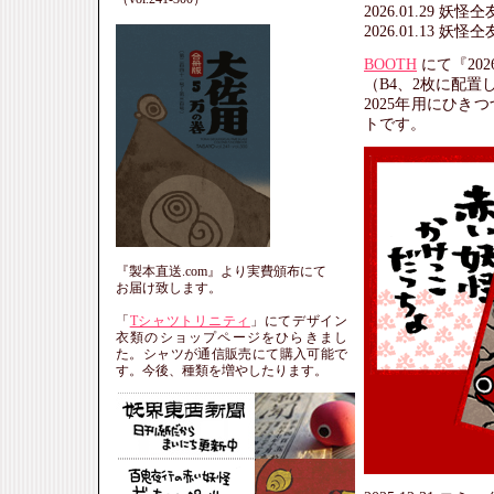
2026.01.29 妖
2026.01.13 妖
BOOTH
にて『20
（B4、2枚に配置
2025年用にひ
トです。
『製本直送.com』より実費頒布にて
お届け致します。
「
Tシャツトリニティ
」にてデザイン
衣類のショップページをひらきまし
た。シャツが通信販売にて購入可能で
す。今後、種類を増やしたります。