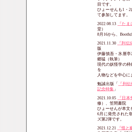
目です。
ひょーせんも1・
て参加してます。
2022.08.13
『たま
堂）
8月16から、Bo
2021.11.30
『列伝
版
伊藤慎吾・氷厘亭
郷猛（執筆）
現代の妖怪学の枠
を
人物などを中心に
勉誠出版「
『列伝
記念特集
」
2021.10.05
『日本
修）、笠間書院
ひょーせんが本文
6月に発売された
ズ第2弾です。
2021.12.21
『怪と幽』