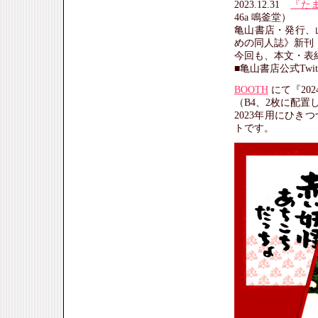
2023.12.31
『た
46a 鳴釜堂）
亀山書店・発行、
めの同人誌》新刊
今回も、本文・表
■亀山書店公式Twi
BOOTH
にて『20
（B4、2枚に配置
2023年用にひ
トです。