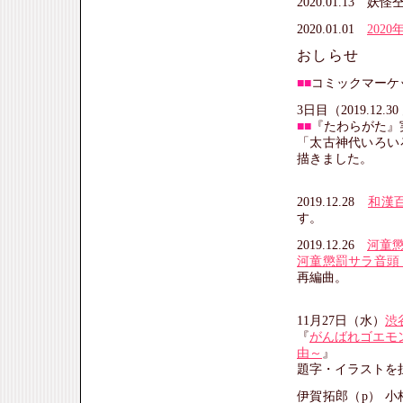
2020.01.13 
2020.01.01
202
おしらせ
■■
コミックマーケッ
3日目（2019.12
■■
『たわらがた』
「太古神代いろい
描きました。
2019.12.28
和漢
す。
2019.12.26
河童
河童懲罰サラ音頭
再編曲。
11月27日（水）
渋谷
『
がんばれゴエモ
由～
』
題字・イラストを
伊賀拓郎（p） 小栢