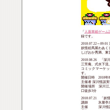
「
人面草紙ゲーム
録です。
2018.07.22～
妖怪絵馬展わあく
しげおか秀満、東
2018.08.26 
三芳庵、式水下流
コミックマーケッ
す。
開催日時 2018年8月
主催者 深川怪談
開催場所 深川江
口徒歩3分
2018.07.21
講師 氷厘亭氷
主催 深川怪談