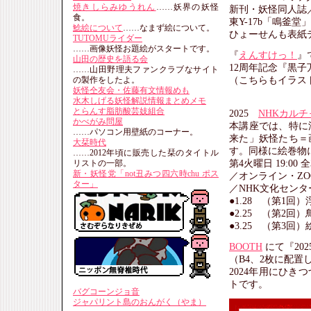
焼きしらみゆうれん
……妖界の妖怪
新刊・妖怪同人誌
食。
東Y-17b「鳴釜
鯰絵について
……なまず絵について。
ひょーせんも表紙
TUTOMUライダー
……画像妖怪お題絵がスタートです。
『
えんすけっ！
』
山田の歴史を語る会
12周年記念『黒子
……山田野理夫ファンクラブなサイト
（こちらもイラス
の製作をしたよ。
妖怪仝友会・佐藤有文情報めも
水木しげる妖怪解説情報まとめメモ
とらんす脂肪酸芸妓組合
2025
NHKカル
かべがみ問屋
本講座では、特に
……パソコン用壁紙のコーナー。
来た」妖怪たち＝
大栞時代
す。同様に絵巻物
……2012年頃に販売した栞のタイトル
第4火曜日 19:00 
リストの一部。
新・妖怪党「not丑みつ四六時chu ポス
／オンライン・ZO
ター」
／NHK文化セン
●1.28 （第1回
●2.25 （第2回
●3.25 （第3
BOOTH
にて『20
（B4、2枚に配置
2024年用にひ
トです。
バグコーンジョ音
ジャパリント島のおんがく（やま）