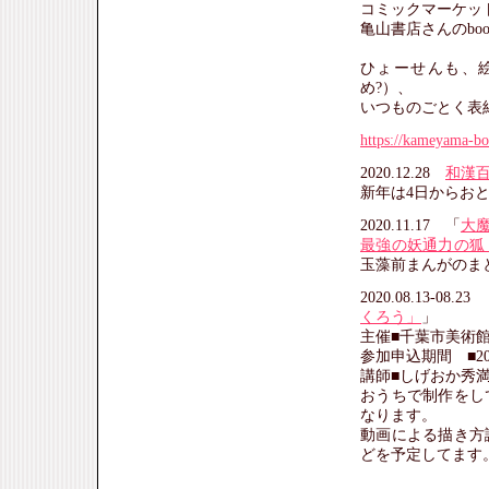
コミックマーケッ
亀山書店さんのbo
ひょーせんも、
め?）、
いつものごとく表
https://kameyama-b
2020.12.28
和漢
新年は4日からお
2020.11.17 「
大
最強の妖通力の狐
玉藻前まんがのま
2020.08.13-08.23
くろう」
」
主催■千葉市美術
参加申込期間 ■20
講師■しげおか秀
おうちで制作をし
なります。
動画による描き方
どを予定してます