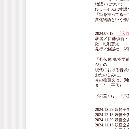
物語）について
ひょーせんは物語
「筆を持ってる一
変化物語という作
2024.07.19
『広益
著者／伊藤慎吾・
鍬・毛利恵太
発行／勉誠社 A5
『列伝体 妖怪学
ジ」の、
現代における普及
おたのしみに。
帯の推薦文は、列
ました（平伏）
《広益》は、『広
2024.12.29 妖
2024.12.13 妖
2024.11.29 妖
2024.11.13 妖