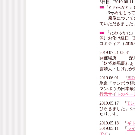
3日目（2019.08
■■
『たわらがた』
3号めをもって
魔像についての
ていただきました
■■
『たわらがた』
深川お化け縁日（201
コミティア（2019.
2019.07.21-08
開催場所 深川
「妖怪絵馬展わぁ
雲騎人・しげおか
2019.06.01 『
BI
氷泉「マンボウ類
マンボウの日本最
行元サイトのペー
2019.05.17 「
T
ひらきました。シ
たります。
2019.05.18 「
ギ
2019.05.11 「
ラ
です
」