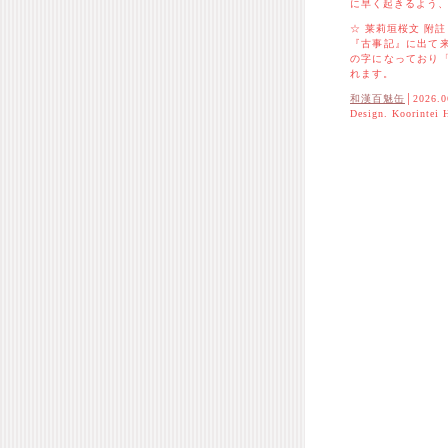
に早く起きるよう
☆ 莱莉垣桜文 附註
『古事記』に出て
の字になっており
れます。
和漢百魅缶
│2026.0
Design. Koorintei 