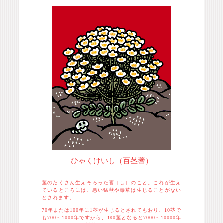
ひゃくけいし（百茎蓍）
茎のたくさん生えそろった蓍［し］のこと。これが生え
ているところには、悪い猛獣や毒草は生じることがない
とされます。
70年または100年に1茎が生じるとされてもおり、10茎で
も700～1000年ですから、100茎となると7000～10000年