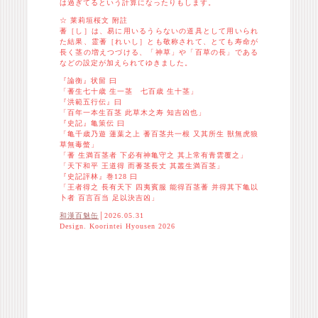
は過ぎてるという計算になったりもします。
☆ 莱莉垣桜文 附註
蓍［し］は、易に用いるうらないの道具として用いられ
た結果、霊蓍［れいし］とも敬称されて、とても寿命が
長く茎の増えつづける、「神草」や「百草の長」である
などの設定が加えられてゆきました。
『論衡』状留 曰
「蓍生七十歳 生一茎 七百歳 生十茎」
『洪範五行伝』曰
「百年一本生百茎 此草木之寿 知吉凶也」
『史記』亀策伝 曰
「亀千歳乃遊 蓮葉之上 蓍百茎共一根 又其所生 獣無虎狼
草無毒螫」
「蓍 生満百茎者 下必有神亀守之 其上常有青雲覆之」
「天下和平 王道得 而蓍茎長丈 其叢生満百茎」
『史記評林』巻128 曰
「王者得之 長有天下 四夷賓服 能得百茎蓍 并得其下亀以
卜者 百言百当 足以決吉凶」
和漢百魅缶
│2026.05.31
Design. Koorintei Hyousen 2026