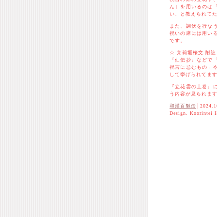
ん］を用いるのは
い、と教えられて
また、調伏を行な
祝いの席には用い
です。
☆ 莱莉垣桜文 附註
『仙伝抄』などで
祝言に忌むもの」
して挙げられてま
『立花雲の上巻』
う内容が見られま
和漢百魅缶
│2024.1
Design. Koorintei 