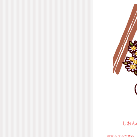
しおん
祝言の席の立花や