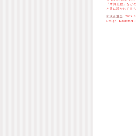
『摩訶止観』など
と共に説かれてる
和漢百魅缶
│2024.0
Design. Koorintei 