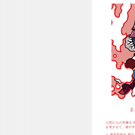
ま
人間たちの邪魔を
を増させて、修行
☆ 莱莉垣桜文 附註