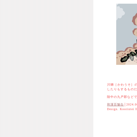
川獺［かわうそ］
したりもするもの
陸中の九戸郡など
和漢百魅缶
│2024.0
Design. Koorintei 