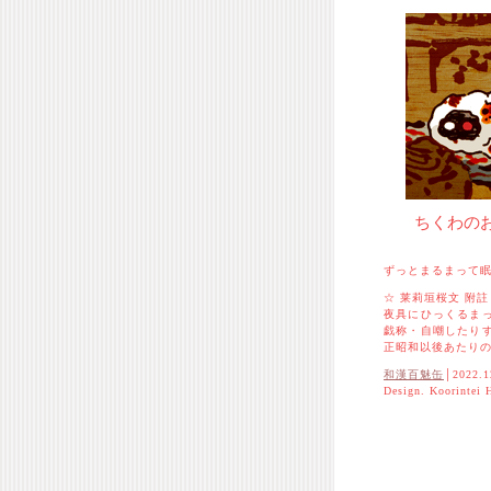
ちくわの
ずっとまるまって
☆ 莱莉垣桜文 附註
夜具にひっくるま
戯称・自嘲したり
正昭和以後あたり
和漢百魅缶
│2022.1
Design. Koorintei 