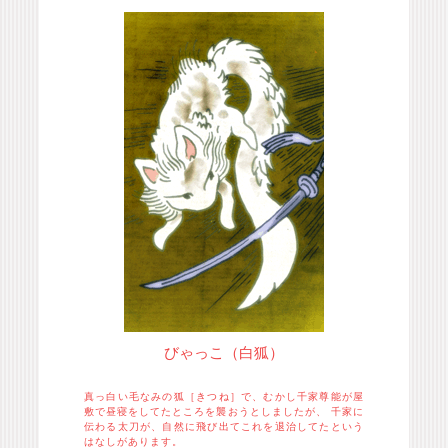
びゃっこ（白狐）
真っ白い毛なみの狐［きつね］で、むかし千家尊能が屋
敷で昼寝をしてたところを襲おうとしましたが、 千家に
伝わる太刀が、自然に飛び出てこれを退治してたという
はなしがあります。