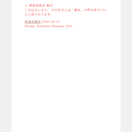
☆ 莱莉垣桜文 附註
このはなしから、その太刀には「狐丸」の呼び名がつい
たと語られてます。
和漢百魅缶
│2021.03.21
Design. Koorintei Hyousen 2021