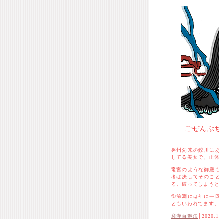
ごぜんぶ
磐州勿来の鮫川に
してる美女で、正
竜宮のような御殿
者は決してそのこ
る。破ってしまう
御前淵には年に一
ともいわれてます
和漢百魅缶
│2020.1