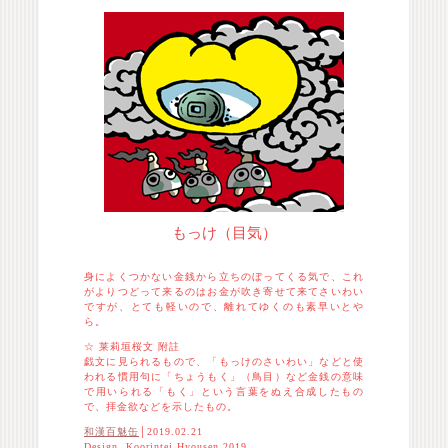
もっけ（目気）
身によくつかない金銭から立ちのぼってくる気で、これ
がよりつどって来るのはお金が吹き寄せて来てさいわい
ですが、とても軽いので、離れてゆくのも素早いとや
ら。
☆ 莱莉垣桜文 附註
戯文に見られるもので、「もっけのさいわい」などと使
われる慣用句に「ちょうもく」（鳥目）など金銭の意味
で用いられる「もく」という言葉をぬえ合成したもの
で、拝金欲などを示したもの。
和漢百魅缶
│2019.02.21
Design. Koorintei Hyousen 2019