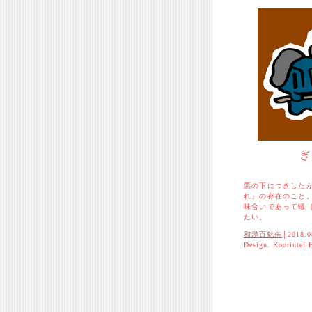
ぎ
悪の下につきした
れ」の存在のこと
味合いであって蟻
たい。
和漢百魅缶
│2018.0
Design. Koorintei 