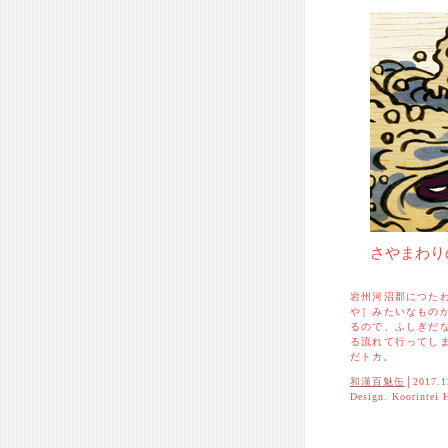
さやまわり
岩州河沼郡につた
や］みたいなもの
るので、ふしぎだ
る流れて行ってし
だトカ。
和漢百魅缶
│2017.1
Design. Koorintei 