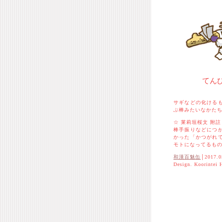
てん
サギなどの化ける
ぶ棒みたいなかた
☆ 莱莉垣桜文 附註
棒手振りなどにつ
かった「かつがれ
モトになってるも
和漢百魅缶
│2017.0
Design. Koorintei 