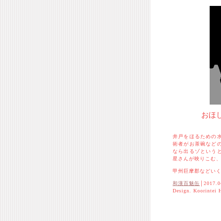
おほ
井戸をほるための
術者がお茶碗など
なら出るゾという
星さんが映りこむ
甲州巨摩郡などい
和漢百魅缶
│2017.0
Design. Koorintei 