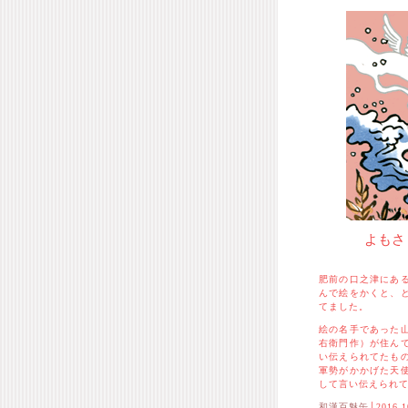
よもさ
肥前の口之津にあ
んで絵をかくと、
てました。
絵の名手であった
右衛門作）が住ん
い伝えられてたも
軍勢がかかげた天
して言い伝えられ
和漢百魅缶
│2016.1