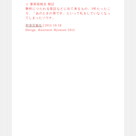
☆ 莱莉垣桜文 附註
磐州につたわる昔話などに出て来るもの。3年たったこ
ろ、「あのときの骨です」といって礼をしていなくなっ
てしまったソウナ。
和漢百魅缶
│2015.10.18
Design. Koorintei Hyousen 2015