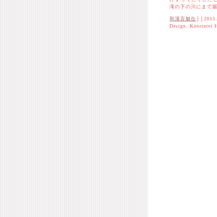
滝の下の川にまで
和漢百魅缶
││2015.
Design. Koorintei 