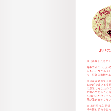
ありの
蟻［あり］たちの
越中立山につたわ
らきらとひかるふ
ろ、荘厳な御殿が
何日かが過ぎて王
おかげで滅びる寸
の恩返しをしたの
の群れであること
んのおみやげをもら
日が過ぎ去ってた
☆ 莱莉垣桜文 附註
蟻の国に訪れるは