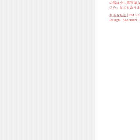
の話は少し竜宮城
ひめ
」などもあり
和漢百魅缶
│2013.0
Design. Koorintei 