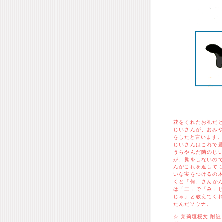
花をくれたお礼だ
じいさんが、おみ
をしたと言います
じいさんはこれで
うらやんだ隣のじ
が、糞をしないの
んがこれを返して
いな実をつけるの
くと「何、さんか
は「三」で「み」
じゃ」と教えてく
たんだソウナ。
☆ 莱莉垣桜文 附註