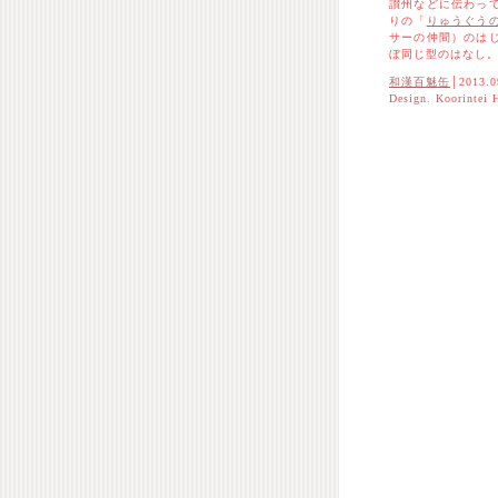
讃州などに伝わっ
りの「
りゅうぐう
サーの仲間）のは
ぼ同じ型のはなし
和漢百魅缶
│2013.0
Design. Koorintei 