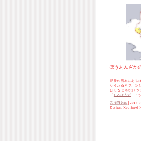
ぼうあんざか
肥後の熊本にある
いうたぬきで、ひ
ぱしなどを投げつ
「
しろぼうず
」に
和漢百魅缶
│2013.0
Design. Koorintei 