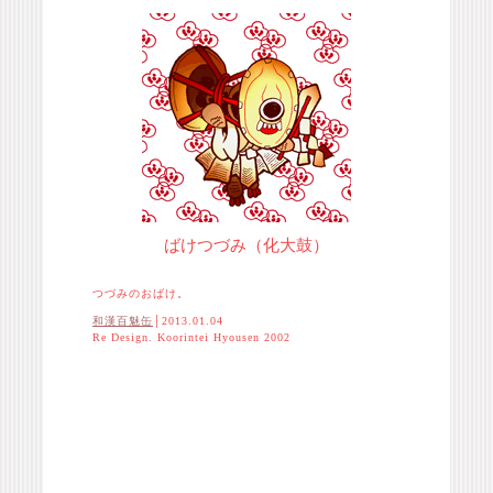
ばけつづみ（化大鼓）
つづみのおばけ。
和漢百魅缶
│2013.01.04
Re Design. Koorintei Hyousen 2002