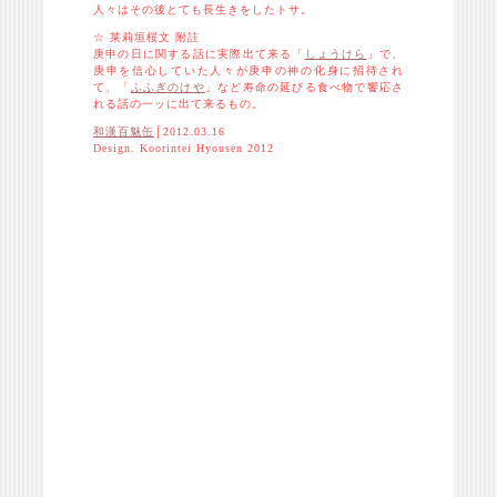
人々はその後とても長生きをしたトサ。
☆ 莱莉垣桜文 附註
庚申の日に関する話に実際出て来る「
しょうけら
」で、
庚申を信心していた人々が庚申の神の化身に招待され
て、「
ふふぎのけや
」など寿命の延びる食べ物で饗応さ
れる話の一ッに出て来るもの。
和漢百魅缶
│2012.03.16
Design. Koorintei Hyousen 2012