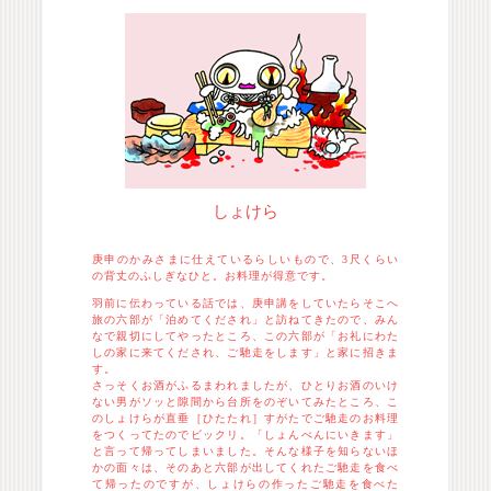
しょけら
庚申のかみさまに仕えているらしいもので、3尺くらい
の背丈のふしぎなひと。お料理が得意です。
羽前に伝わっている話では、庚申講をしていたらそこへ
旅の六部が「泊めてくだされ」と訪ねてきたので、みん
なで親切にしてやったところ、この六部が「お礼にわた
しの家に来てくだされ、ご馳走をします」と家に招きま
す。
さっそくお酒がふるまわれましたが、ひとりお酒のいけ
ない男がソッと隙間から台所をのぞいてみたところ、こ
のしょけらが直垂［ひたたれ］すがたでご馳走のお料理
をつくってたのでビックリ。「しょんべんにいきます」
と言って帰ってしまいました。そんな様子を知らないほ
かの面々は、そのあと六部が出してくれたご馳走を食べ
て帰ったのですが、しょけらの作ったご馳走を食べた