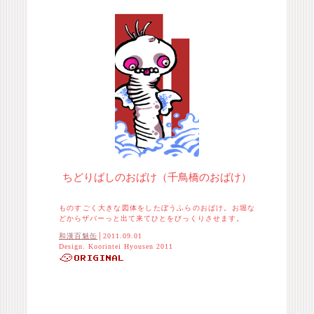
ちどりばしのおばけ（千鳥橋のおばけ）
ものすごく大きな図体をしたぼうふらのおばけ。お堀な
どからザバーっと出て来てひとをびっくりさせます。
和漢百魅缶
│2011.09.01
Design. Koorintei Hyousen 2011