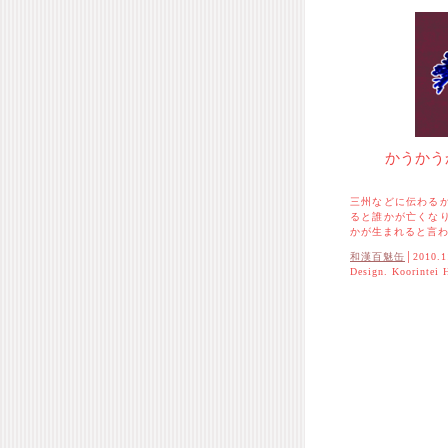
かうかう
三州などに伝わる
ると誰かが亡くな
かが生まれると言
和漢百魅缶
│2010.1
Design. Koorintei 