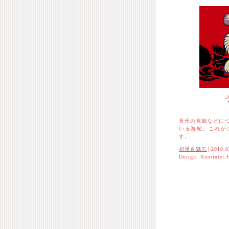
長州の見島などに
いる海蛇。これが
す。
和漢百魅缶
│2010.0
Design. Koorintei 