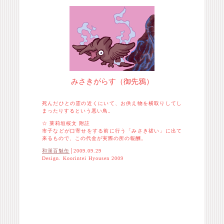
みさきがらす（御先鴉）
死んだひとの霊の近くにいて、お供え物を横取りしてし
まったりするという悪い鳥。
☆ 莱莉垣桜文 附註
市子などが口寄せをする前に行う「みさき祓い」に出て
来るもので、この代金が実際の所の報酬。
和漢百魅缶
│2009.09.29
Design. Koorintei Hyousen 2009