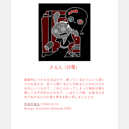
さえん（沙魘）
益陽州につたわるおばけで、眠っているひとにとり憑い
て心を乱させ、近くに寝てるひとの頭をたたかせたりさ
せるというもので、これにかかってしまった場合は落ち
着いてまず冷水をのませて、しばらくの後、お湯をのま
せてあげると心が落ち着きを取り戻しましたとか。
和漢百魅缶
│2009.04.24
Design. Koorintei Hyousen 2009