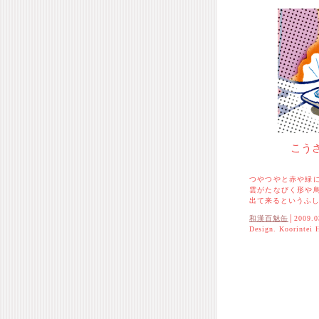
こう
つやつやと赤や緑
雲がたなびく形や
出て来るというふ
和漢百魅缶
│2009.0
Design. Koorintei 