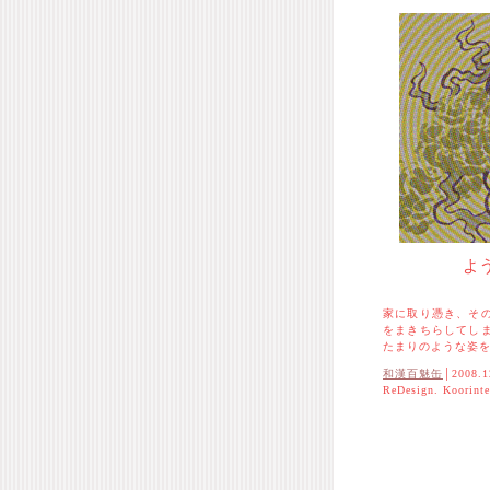
よ
家に取り憑き、そ
をまきちらしてし
たまりのような姿
和漢百魅缶
│2008.1
ReDesign. Koorint