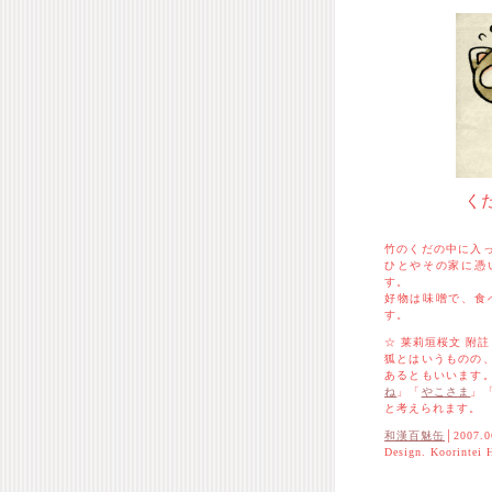
く
竹のくだの中に入
ひとやその家に憑
す。
好物は味噌で、食
す。
☆ 莱莉垣桜文 附註
狐とはいうものの
あるともいいます
ね
」「
やこさま
」
と考えられます。
和漢百魅缶
│2007.0
Design. Koorintei 