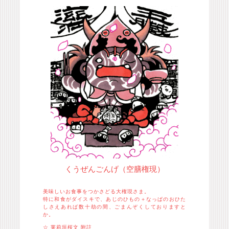
くうぜんごんげ（空膳権現）
美味しいお食事をつかさどる大権現さま。
特に和食がダイスキで、あじのひもの＋なっぱのおひた
しさえあれば数十劫の間、ごまんぞくしておりますと
か。
☆ 莱莉垣桜文 附註