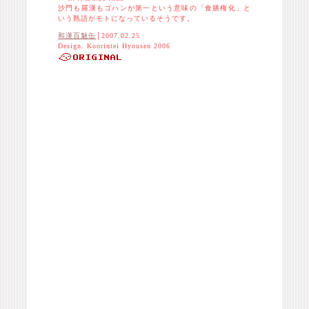
沙門も羅漢もゴハンが第一という意味の「食膳権化」と
いう熟語がモトになっているそうです。
和漢百魅缶
│2007.02.25
Design. Koorintei Hyousen 2006