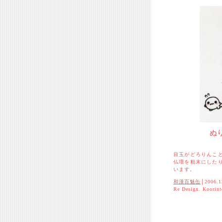
ぬ
目玉がどろりんこ
仏壇を粗末にした
います。
和漢百魅缶
│2006.1
Re Design. Koorin