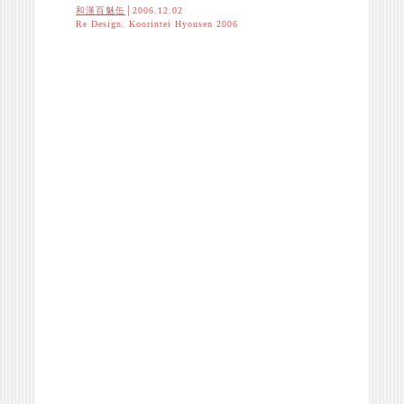
和漢百魅缶
│2006.12.02
Re Design. Koorintei Hyousen 2006